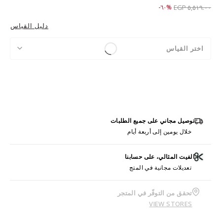
Price reduced from
to ٢,٢٠٩.٠٠ EGP
%٦٠-
٥,٥١٩.٠٠ EGP
دليل القياس
اختر القياس
توصيل مجاني على جميع الطلبات
خلال يومين إلى أربعة أيام
الفيت المثالي، على حسابنا
تعديلات مجانية في المتج
تحقق من التوفّر في المتجر
VIEW STORES