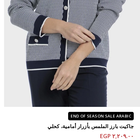
END OF SEASON SALE ARABIC
جاكيت بارز الملمس بأزرار أمامية، كحلي
٢,٢٠٩.٠٠ EGP