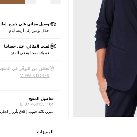
توصيل مجاني على جميع الطل
خلال يومين إلى أربعة أيام
الفيت المثالي، على حسابنا
تعديلات مجانية في المتج
تحقق من التوفّر في المتجر
VIEW STORES
تفاصيل المنتج
ID 37_460155_104
بليزر، ثلاثة جيوب، إغلاق بأزرار كحلي
المميزات