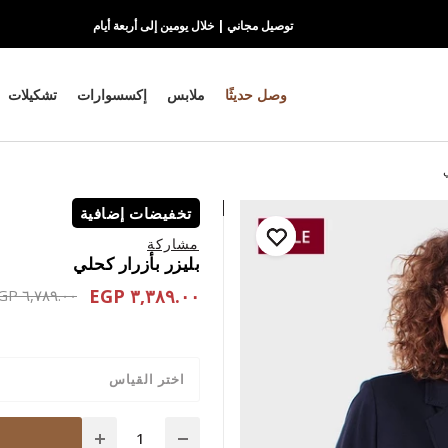
توصيل مجاني | خلال يومين إلى أربعة أيام
وصل حديثًا
ملابس
إكسسوارات
تشكيلات
تخفيضات إضافية
مشاركة
بليزر بأزرار كحلي
٣,٣٨٩.٠٠ EGP
educed from
٦,٧٨٩.٠٠ EGP
اختر القياس
Quantity