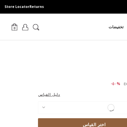
Store Locator
Returns
تخفيضات
0
Price r
to ٣,٣٨٩.٠٠ EGP
%٥٠-
دليل القياس
اختر القياس