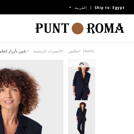
Egypt
Ship to:
العربية
Home
ملابس
السترات الرسمية
بليزر بأزرار كحلي