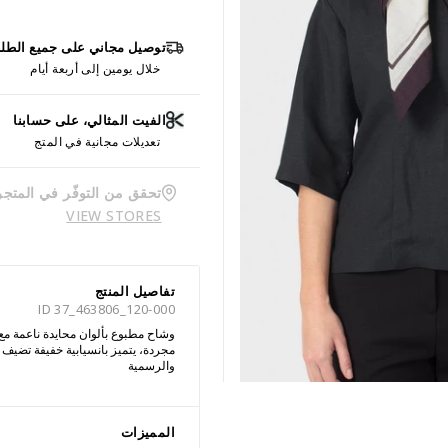
توصيل مجاني على جميع الطل
خلال يومين إلى أربعة أيام
الفيت المثالي، على حسابنا
تعديلات مجانية في المتج
تحقق من التوفّر في المتجر
VIEW STORES
تفاصيل المنتج
ID 37_463806_120-000
وشاح مطبوع بألوان محايدة ناعمة مع
مجردة، يتميز بانسيابية خفيفة تضيف 
والرسمية
المميزات