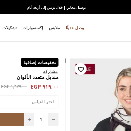
توصيل مجاني | خلال يومين إلى أربعة أيام
وصل حديثًا
ملابس
إكسسوارات
تشكيلات
تخفيضات إضافية
مشاركة
منديل متعدد الألوان
٩١٩.٠٠ EGP
 reduced from
 EGP
١,٦٧٩.٠٠ EGP
اختر القياس
Quantity