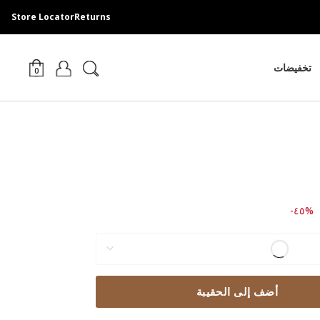
Store Locator
Returns
تخفيضات
0
Price
to ٩١٩.٠٠
%٤٥-
أضف إلى الحقيبة