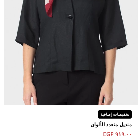
تخفيضات إضافية
منديل متعدد الألوان
٩١٩.٠٠ EGP