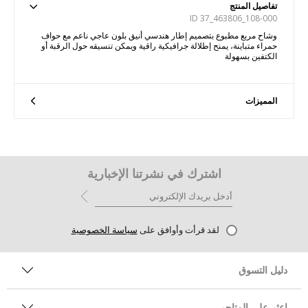
تفاصيل المنتج
ID 37_463806_108-000
وشاح مربع مطبوع بتصميم إطار هندسي أنيق بلون عاجي ناعم مع حواف
حمراء متباينة، يمنح إطلالة جرافيكية راقية ويمكن تنسيقه حول الرقبة أو
الكتفين بسهولة
المميزات
اشترك في نشرتنا الإخبارية
لقد قرأت وأوافق على
سياسة الخصوصية
دليل التسوق
اعثر على المتاجر