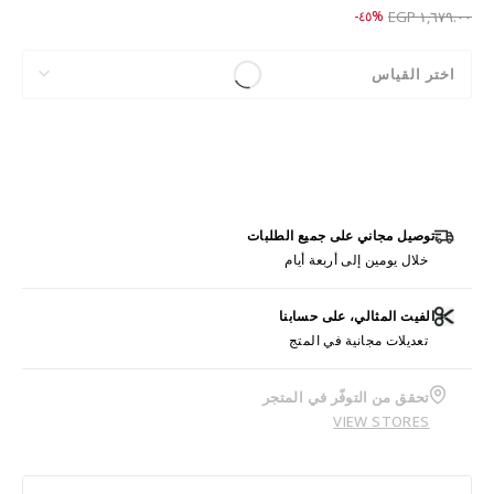
Price reduced from
to ٩١٩.٠٠ EGP
%٤٥-
١,٦٧٩.٠٠ EGP
اختر القياس
توصيل مجاني على جميع الطلبات
خلال يومين إلى أربعة أيام
الفيت المثالي، على حسابنا
تعديلات مجانية في المتج
تحقق من التوفّر في المتجر
VIEW STORES