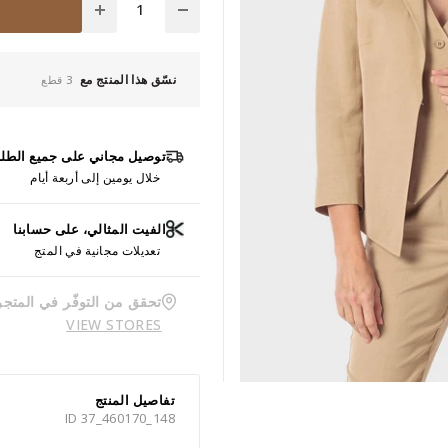
نسّق هذا المنتج مع
3 قطع
توصيل مجاني على جميع الطل
خلال يومين إلى أربعة أيام
الفيت المثالي، على حسابنا
تعديلات مجانية في المتج
تحقق من التوفّر في المتجر
VIEW STORES
تفاصيل المنتج
ID 37_460170_148