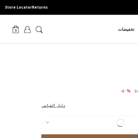
Store Locator
Returns
تخفيضات
0
Price r
to ٤,١٤٩.٠٠ EGP
%٥٠-
دليل القياس