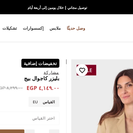
توصيل مجاني | خلال يومين إلى أربعة أيام
وصل حديثًا
ملابس
إكسسوارات
تشكيلات
تخفيضات إضافية
مشاركة
بليزر كاجوال بيج
٤,١٤٩.٠٠ EGP
educed from
٨,٢٩٩.٠٠ EGP
القياس
EU
اختر القياس
Quantity