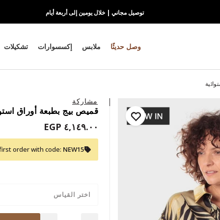
توصيل مجاني | خلال يومين إلى أربعة أيام
وصل حديثًا
ملابس
إكسسوارات
تشكيلات
وائية
مشاركة
قميص بيج بطبعة أوراق استوا
٤,١٤٩.٠٠ EGP
first order with code:
NEW15
اختر القياس
Quantity