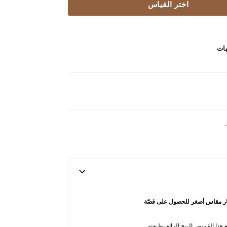
اختر القياس
بات
تيار مقاس أصغر للحصول على قصّة
هذا القميص البيج الرائع بطبعته