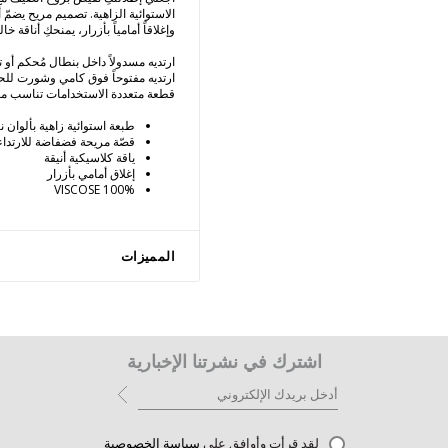
الاستوائية الزاهية. تصميم مريح يضمّ 
وإغلاقاً أمامياً بأزرار، يمنحكِ أناقة خا
ارتديه مسدولاً داخل بنطال مُحكم أو تن
ارتديه مفتوحاً فوق كامي وشورت للح
قطعة متعددة الاستخدامات تناسب مخ
طبعة استوائية زاهية بألوان ن
قصّة مريحة فضفاضة للارتداء
ياقة كلاسيكية أنيقة
إغلاق أمامي بأزرار
100% VISCOSE
المميزات
اشترك في نشرتنا الإخبارية
لقد قرأت وأوافق على
سياسة الخصوصية