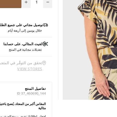
توصيل مجاني على جميع الطل
خلال يومين إلى أربعة أيام
الفيت المثالي، على حسابنا
تعديلات مجانية في المتج
تحقق من التوفّر في المتجر
VIEW STORES
تفاصيل المنتج
ID 37_460690_144
المقاس أكبر من المعتاد، يُنصح باخ
مثالية
اجعلي إطلالتكِ تفيض بروح الصيف مع 