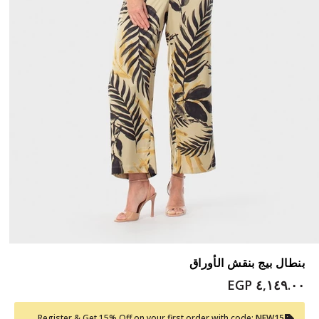
بنطال بيج بنقش الأوراق
٤,١٤٩.٠٠ EGP
Register & Get 15% Off on your first order with code:
NEW15