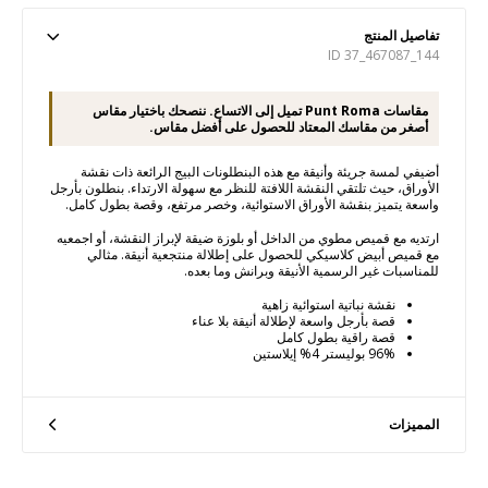
تفاصيل المنتج
ID 37_467087_144
مقاسات Punt Roma تميل إلى الاتساع. ننصحك باختيار مقاس
أصغر من مقاسك المعتاد للحصول على أفضل مقاس.
أضيفي لمسة جريئة وأنيقة مع هذه البنطلونات البيج الرائعة ذات نقشة
الأوراق، حيث تلتقي النقشة اللافتة للنظر مع سهولة الارتداء. بنطلون بأرجل
واسعة يتميز بنقشة الأوراق الاستوائية، وخصر مرتفع، وقصة بطول كامل.
ارتديه مع قميص مطوي من الداخل أو بلوزة ضيقة لإبراز النقشة، أو اجمعيه
مع قميص أبيض كلاسيكي للحصول على إطلالة منتجعية أنيقة. مثالي
للمناسبات غير الرسمية الأنيقة وبرانش وما بعده.
نقشة نباتية استوائية زاهية
قصة بأرجل واسعة لإطلالة أنيقة بلا عناء
قصة راقية بطول كامل
96% بوليستر 4% إيلاستين
المميزات