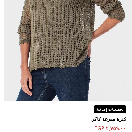
تخفيضات إضافية
كنزة مفرغة كاكي
٢,٧٥٩.٠٠ EGP