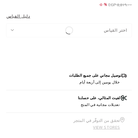
Price reduced from
to ٢,٧٥٩.٠٠ EGP
%٥٠-
٥,٥١٩.٠٠ EGP
دليل القياس
اختر القياس
توصيل مجاني على جميع الطلبات
خلال يومين إلى أربعة أيام
الفيت المثالي، على حسابنا
تعديلات مجانية في المتج
تحقق من التوفّر في المتجر
VIEW STORES