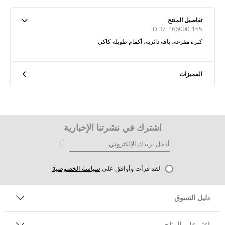
تفاصيل المنتج
ID 37_466000_155
كنزة مفرغة، ياقة دائرية، أكمام طويلة كاكي
المميزات
اشترك في نشرتنا الإخبارية
لقد قرأت وأوافق على
سياسة الخصوصية
دليل التسوق
اعثر على المتاجر