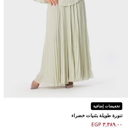
تخفيضات إضافية
تنورة طويلة بثنيات خضراء
٣,٣٨٩.٠٠ EGP