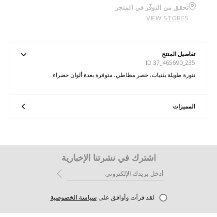
تحقق من التوفّر في المتجر
VIEW STORES
تفاصيل المنتج
ID 37_465690_235
تنورة طويلة بثنيات، خصر مطاطي، متوفرة بعدة ألوان خضراء
المميزات
اشترك في نشرتنا الإخبارية
لقد قرأت وأوافق على
سياسة الخصوصية