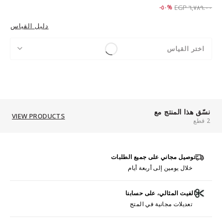
Price reduced from
to ٣,٣٨٩.٠٠ EGP
%٥٠-
٦,٧٨٩.٠٠ EGP
دليل القياس
اختر القياس
نسّق هذا المنتج مع
VIEW PRODUCTS
2 قطع
توصيل مجاني على جميع الطلبات
خلال يومين إلى أربعة أيام
الفيت المثالي، على حسابنا
تعديلات مجانية في المتج