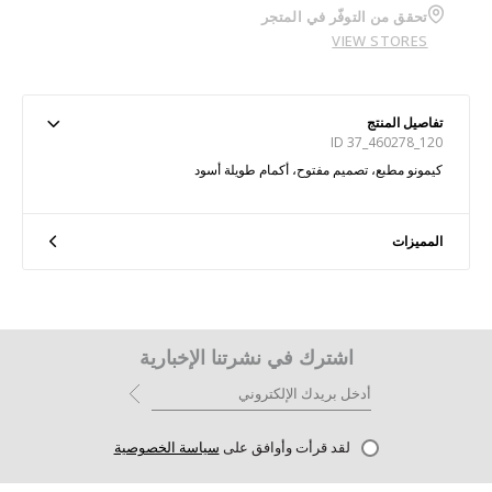
تحقق من التوفّر في المتجر
VIEW STORES
تفاصيل المنتج
ID 37_460278_120
كيمونو مطبع، تصميم مفتوح، أكمام طويلة أسود
المميزات
اشترك في نشرتنا الإخبارية
لقد قرأت وأوافق على
سياسة الخصوصية