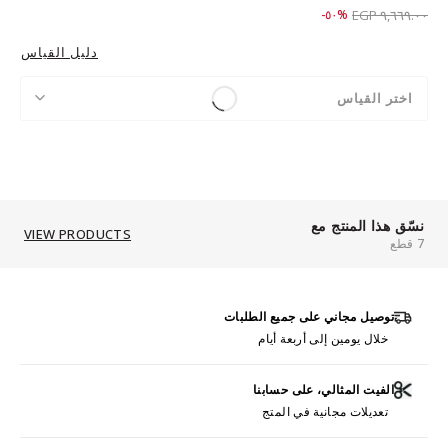
Price reduced from
to ٤,٨٢٩.٠٠ EGP
%٥٠-
٩,٦٦٩.٠٠ EGP
دليل القياس
اختر القياس
نسّق هذا المنتج مع
VIEW PRODUCTS
7 قطع
توصيل مجاني على جميع الطلبات
خلال يومين إلى أربعة أيام
الفيت المثالي، على حسابنا
تعديلات مجانية في المتج