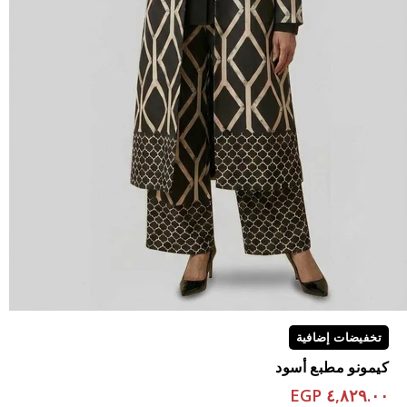
تخفيضات إضافية
كيمونو مطبع أسود
٤,٨٢٩.٠٠ EGP