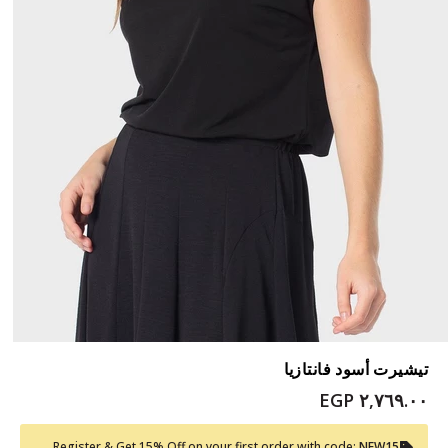
تيشيرت أسود فانتازيا
٢,٧٦٩.٠٠ EGP
Register & Get 15% Off on your first order with code:
NEW15