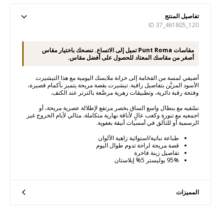
تفاصيل المنتج
ID 37_461805_120
مقاسات Punt Roma تميل إلى الاتساع. ننصحك باختيار مقاس
أصغر من مقاسك المعتاد للحصول على أفضل مقاس.
أضيفي لمسة من الفخامة إلى خزانة ملابسك اليومية مع هذا التيشيرت
الأسود المزيَّن بتفاصيل راقية. تيشيرت بقصة مريحة يتميز بأكمام قصيرة،
وفتحة رقبة دائرية، وتطبيقات زهرية مرصَّعة بالترتر عند الكتف.
نسّقيه مع بنطال واسع الساق بخصر مرتفع لإطلالة عصرية مريحة، أو
اجمعيه مع تنورة وكعب عالٍ لأناقة نهارية متكاملة. مثالي لأيام الخروج غير
الرسمية أو للتألق في أمسيات أنيقة بعفوية.
طباعة نباتية/استوائية زاهية الألوان
قصة مريحة لراحة تدوم طوال اليوم
تفاصيل زينة فاخرة
95% بوليستر 5% إيلاستان
المميزات