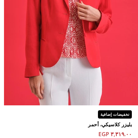
تخفيضات إضافية
بليزر كلاسيكي، أحمر
٣,٣١٩.٠٠ EGP