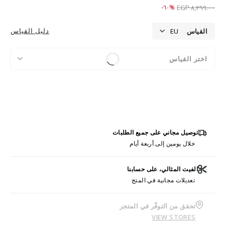
Price reduced from
to ٣,٣١٩.٠٠ EGP
%٦٠-
٨,٢٩٩.٠٠ EGP
دليل القياس
القياس
EU
اختر القياس
توصيل مجاني على جميع الطلبات
خلال يومين إلى أربعة أيام
الفيت المثالي، على حسابنا
تعديلات مجانية في المتج
تحقق من التوفّر في المتجر
VIEW STORES