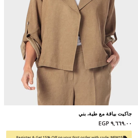
جاكيت بياقة مع طية، بني
٩,٦٦٩.٠٠ EGP
Register & Get 15% Off on your first order with code:
NEW15