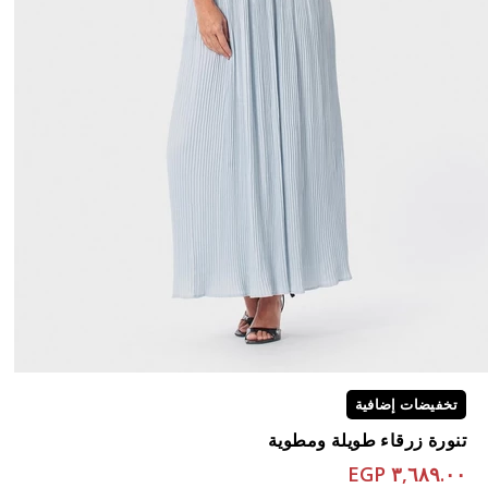
تخفيضات إضافية
تنورة زرقاء طويلة ومطوية
٣,٦٨٩.٠٠ EGP