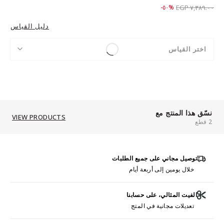
Price reduced from
to ٣,٦٨٩.٠٠ EGP
%٥٠-
٧,٣٨٩.٠٠ EGP
دليل القياس
اختر القياس
نسّق هذا المنتج مع
VIEW PRODUCTS
2 قطع
توصيل مجاني على جميع الطلبات
خلال يومين إلى أربعة أيام
الفيت المثالي، على حسابنا
تعديلات مجانية في المتج