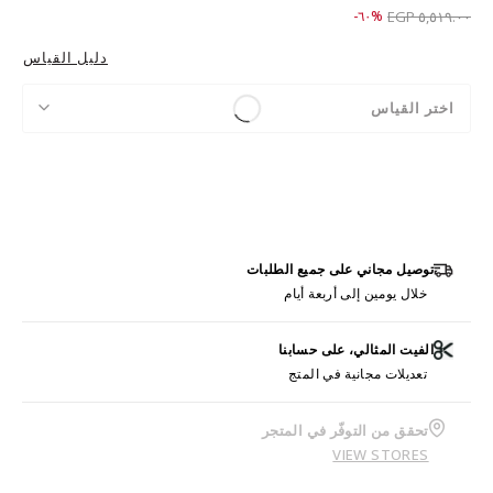
Price reduced from
to ٢,٢٠٩.٠٠ EGP
%٦٠-
٥,٥١٩.٠٠ EGP
دليل القياس
اختر القياس
توصيل مجاني على جميع الطلبات
خلال يومين إلى أربعة أيام
الفيت المثالي، على حسابنا
تعديلات مجانية في المتج
تحقق من التوفّر في المتجر
VIEW STORES