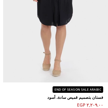
END OF SEASON SALE ARABIC
فستان بتصميم قميص سادة، أسود
٢,٢٠٩.٠٠ EGP