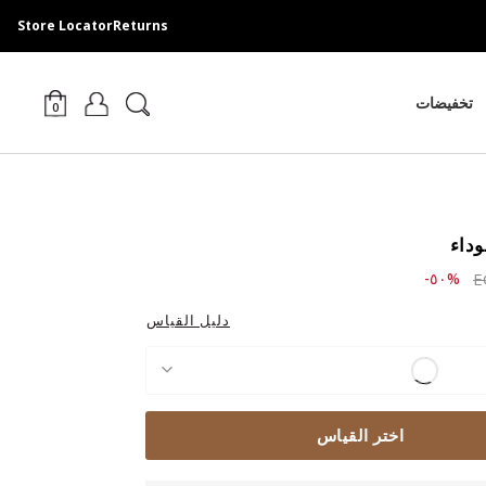
Store Locator
Returns
تخفيضات
0
وداء
Price r
to ٢,٧٥٩.٠٠ EGP
%٥٠-
دليل القياس
اختر القياس