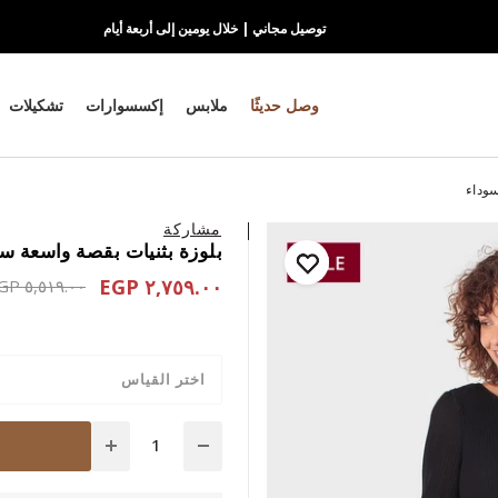
توصيل مجاني | خلال يومين إلى أربعة أيام
وصل حديثًا
ملابس
إكسسوارات
تشكيلات
سوداء
مشاركة
بلوزة بثنيات بقصة واسعة س
٢,٧٥٩.٠٠ EGP
educed from
٥,٥١٩.٠٠ EGP
اختر القياس
Quantity