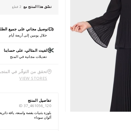
نسّق هذا المنتج مع
2 قطع
توصيل مجاني على جميع الطل
خلال يومين إلى أربعة أيام
الفيت المثالي، على حسابنا
تعديلات مجانية في المتج
تحقق من التوفّر في المتجر
VIEW STORES
تفاصيل المنتج
ID 37_461056_120
بلوزة بثنيات بقصة واسعة، ياقة دائري
ألوان سوداء