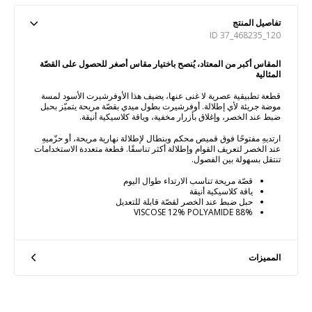
تفاصيل المنتج
ID 37_468235_120
المقاس أكبر من المعتاد، يُنصح باختيار مقاس أصغر للحصول على القصّة
المثالية
قطعة تطبيقية عصرية لا غنى عنها، يضيف هذا الأوفرشيرت الأسود لمسة
موضة جريئة لأي إطلالة. أوفرشيرت بطول ميدي بقصّة مريحة يتميّز بحبل
ضبط عند الخصر، وإغلاق بأزرار مخفية، وياقة كلاسيكية أنيقة.
ارتديهِ مفتوحًا فوق قميص محكم وبنطال لإطلالة نهارية مريحة، أو حزّميهِ
عند الخصر لتعريف القوام وإطلالة أكثر تناسقًا. قطعة متعددة الاستخدامات
تنتقل بسهولة بين الفصول.
قصّة مريحة تناسب الارتداء طوال اليوم
ياقة كلاسيكية أنيقة
حبل ضبط عند الخصر لقصّة قابلة للتعديل
88% VISCOSE 12% POLYAMIDE
المميزات