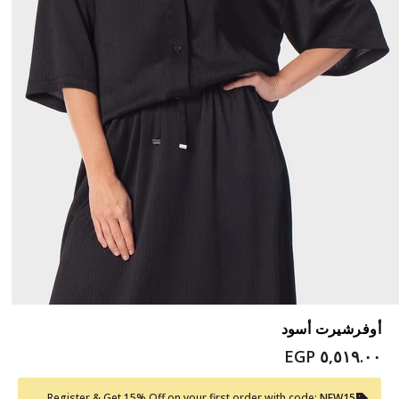
أوفرشيرت أسود
٥,٥١٩.٠٠ EGP
Register & Get 15% Off on your first order with code:
NEW15