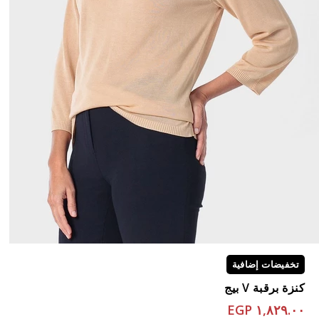
تخفيضات إضافية
كنزة برقبة V بيج
١,٨٢٩.٠٠ EGP