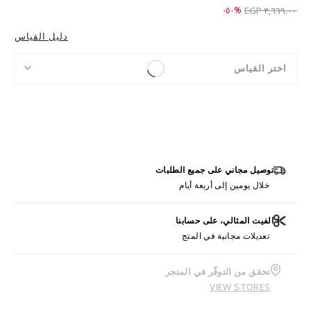
Price reduced from
to ١,٨٢٩.٠٠ EGP
%٥٠-
٣,٦٦٩.٠٠ EGP
دليل القياس
اختر القياس
توصيل مجاني على جميع الطلبات
خلال يومين إلى أربعة أيام
الفيت المثالي، على حسابنا
تعديلات مجانية في المتج
تحقق من التوفّر في المتجر
VIEW STORES