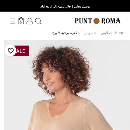
توصيل مجاني | خلال يومين إلى أربعة أيام
0
Home
ملابس
سويتر
كنزة برقبة V بيج