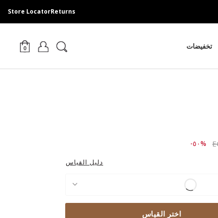
Store Locator
Returns
تخفيضات
0
Price r
to ٤,١٤٩.٠٠ EGP
%٥٠-
دليل القياس
اختر القياس