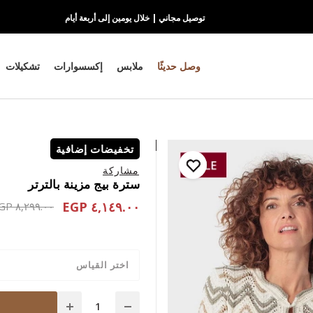
توصيل مجاني | خلال يومين إلى أربعة أيام
وصل حديثًا
ملابس
إكسسوارات
تشكيلات
تخفيضات إضافية
مشاركة
سترة بيج مزينة بالترتر
٤,١٤٩.٠٠ EGP
educed from
٨,٢٩٩.٠٠ EGP
اختر القياس
Quantity