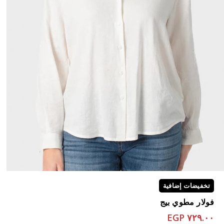
تخفيضات إضافية
فولار مطوي بيج
٧٢٩.٠٠ EGP