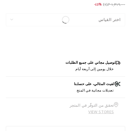
Price reduced from
to ٧٢٩.٠٠ EGP
%٤٥-
١,٣١٩.٠٠ EGP
اختر القياس
توصيل مجاني على جميع الطلبات
خلال يومين إلى أربعة أيام
الفيت المثالي، على حسابنا
تعديلات مجانية في المتج
تحقق من التوفّر في المتجر
VIEW STORES