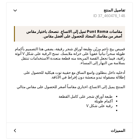
تفاصيل المنتج
ID 37_460478_148
مقاسات Punt Roma تميل إلى الاتساع. ننصحك باختيار مقاس
أصغر من مقاسك المعتاد للحصول على أفضل مقاس.
قميص بيج ناعم مزيّن بطبعة أوراق شجر رقيقة، يضفي هذا التصميم بأكمام
طويلة سحراً نباتياً عفوياً على خزانة ملابسك. تمنح الرقبة على شكل V أنوثة
راقية، فيما تجعل القصة المريحة منه قطعة متعددة الاستخدامات تنتقل
بسلاسة من النهار إلى المساء.
أدخليه داخل بنطلون واسع الساق مع حقيبة توت هيكلية للحصول على
إطلالة مصقولة تبدو منعشة دون إفراط في الأناقة.
المنتج يميل إلى الاتساع، اختاري مقاساً أصغر للحصول على مقاس مثالي
طبعة أوراق شجر على كامل القطعة
أكمام طويلة
رقبة على شكل V
المميزات