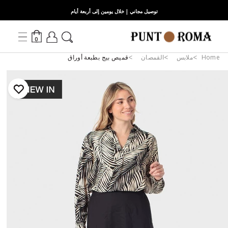
توصيل مجاني | خلال يومين إلى أربعة أيام
0
Home
ملابس
القمصان
قميص بيج بطبعة أوراق